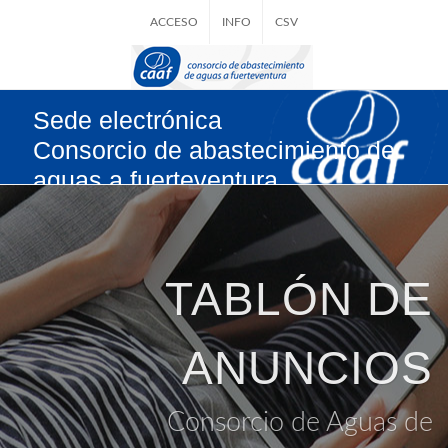
ACCESO
INFO
CSV
Sede electrónica
Consorcio de abastecimiento de
aguas a fuerteventura
TABLÓN DE
ANUNCIOS
Consorcio de Aguas de